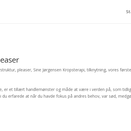
St
leaser
struktur
,
pleaser
,
Sine Jørgensen Kropsterapi
,
tilknytning
,
vores først
, er et tillært handlemønster og måde at være i verden på, som tidlig
di du erfarede at når du havde fokus på andres behov, var sød, medgør