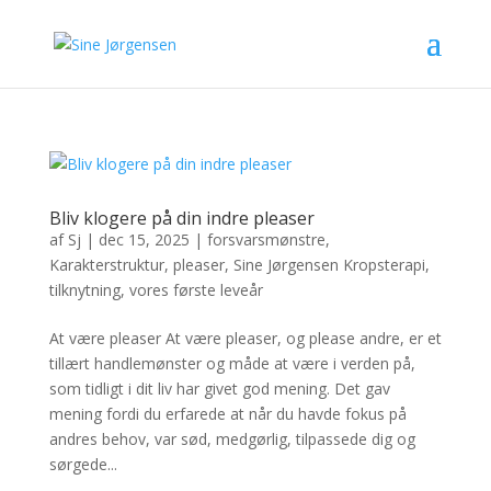
Bliv klogere på din indre pleaser
af
Sj
|
dec 15, 2025
|
forsvarsmønstre
,
Karakterstruktur
,
pleaser
,
Sine Jørgensen Kropsterapi
,
tilknytning
,
vores første leveår
At være pleaser At være pleaser, og please andre, er et
tillært handlemønster og måde at være i verden på,
som tidligt i dit liv har givet god mening. Det gav
mening fordi du erfarede at når du havde fokus på
andres behov, var sød, medgørlig, tilpassede dig og
sørgede...